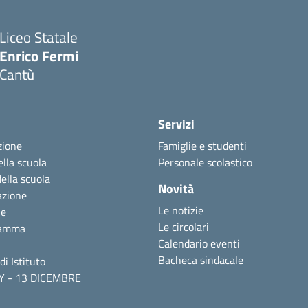
Liceo Statale
Enrico Fermi
Cantù
Servizi
zione
Famiglie e studenti
ella scuola
Personale scolastico
della scuola
Novità
azione
Le notizie
ne
Le circolari
ramma
Calendario eventi
Bacheca sindacale
di Istituto
Y - 13 DICEMBRE