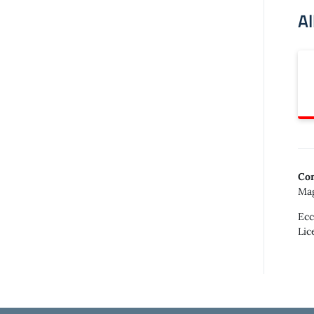
Al
Con
Mag
Ecc
Lic