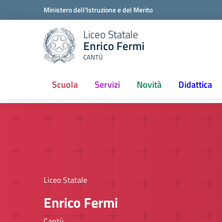
Ministero dell'Istruzione e del Merito
Liceo Statale
Enrico Fermi
CANTÙ
Scuola
Servizi
Novità
Didattica
(current)
Liceo Statale
Enrico Fermi
Cantù