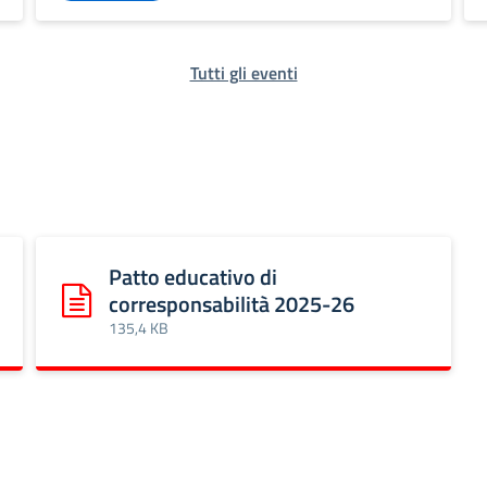
Tutti gli eventi
Patto educativo di
corresponsabilità 2025-26
A 2025-2028
Scarica: Patto educativo di corresponsabilità 2025-26
135,4 KB