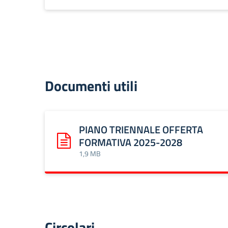
Documenti utili
PIANO TRIENNALE OFFERTA
FORMATIVA 2025-2028
Scarica: PIANO TRIENNALE OFFERTA FORMATIV
1,9 MB
Circolari