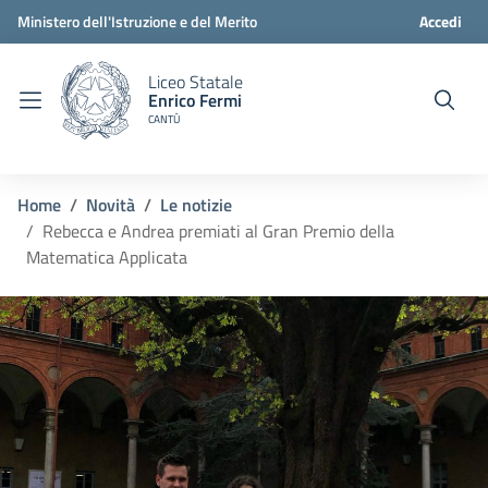
Ministero dell'Istruzione e del Merito
Accedi
Liceo Statale
Enrico Fermi
CANTÙ
Home
Novità
Le notizie
Rebecca e Andrea premiati al Gran Premio della
Matematica Applicata