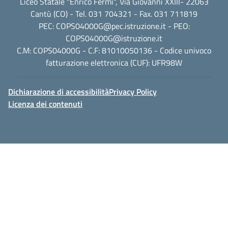
Liceo Statale "Enrico Fermi", Via Giovanni XXIII- 22063
Cantù (CO) - Tel. 031 704321 - Fax. 031 711819
PEC:
COPS04000G@pec.istruzione.it
- PEO:
COPS04000G@istruzione.it
C.M: COPS04000G - C.F: 81010050136 - Codice univoco
fatturazione elettronica (CUF): UFR98W
Dichiarazione di accessibilità
Privacy Policy
Licenza dei contenuti