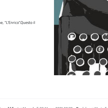
e, "L'Enrico".Questo il