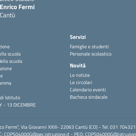
Enrico Fermi
Cantù
Servizi
zione
Famiglie e studenti
ella scuola
Personale scolastico
della scuola
Novità
azione
Le notizie
ne
Le circolari
ramma
Calendario eventi
Bacheca sindacale
di Istituto
Y - 13 DICEMBRE
ico Fermi", Via Giovanni XXIII- 22063 Cantù (CO) - Tel. 031 70432
C:
COPS04000G@pec.istruzione.it
- PEO:
COPS04000G@istruzione