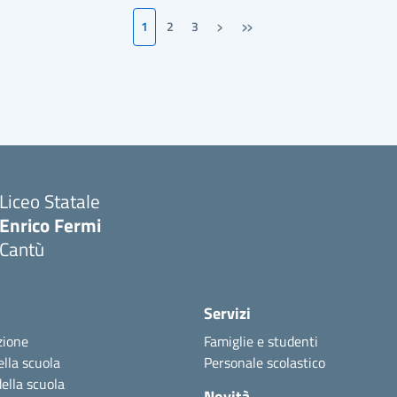
›
»
1
2
3
Pagina successiva
Ultima pagina
Liceo Statale
Enrico Fermi
Cantù
Servizi
zione
Famiglie e studenti
ella scuola
Personale scolastico
della scuola
Novità