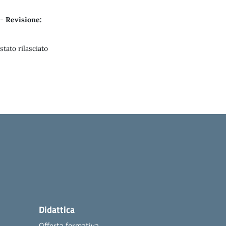
1
-
Revisione:
tato rilasciato
Didattica
Offerta formativa