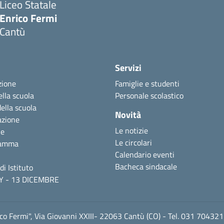
Liceo Statale
Enrico Fermi
Cantù
Servizi
zione
Famiglie e studenti
ella scuola
Personale scolastico
della scuola
Novità
azione
Le notizie
ne
Le circolari
ramma
Calendario eventi
Bacheca sindacale
di Istituto
Y - 13 DICEMBRE
ico Fermi", Via Giovanni XXIII- 22063 Cantù (CO) - Tel. 031 70432