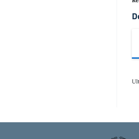
Re
D
Ul